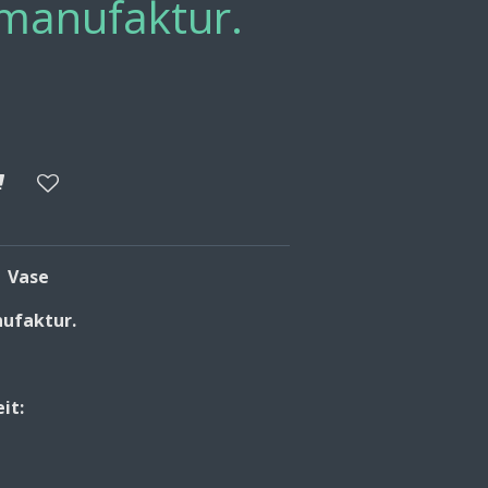
nmanufaktur.
- Vase
nufaktur.
it: