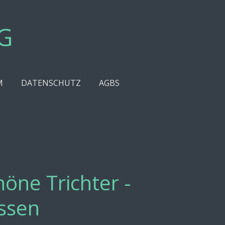
AG
M
DATENSCHUTZ
AGBS
öne Trichter -
ssen