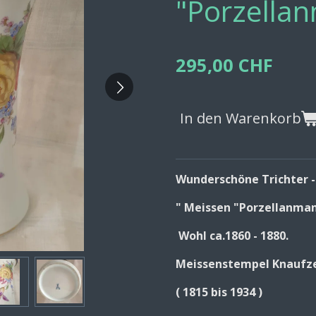
"Porzella
295,00 CHF
In den Warenkorb
Wunderschöne Trichter 
" Meissen "Porzellanma
Wohl
ca.1860 - 1880.
Meissenstempel Knaufze
( 1815 bis 1934 )