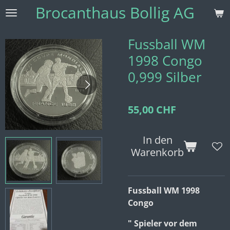
Brocanthaus Bollig AG
Zum
Hauptinhalt
springen
Fussball WM
1998 Congo
0,999 Silber
55,00 CHF
In den
Warenkorb
Fussball WM 1998
Congo
" Spieler vor dem